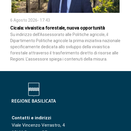
6 Agosto 2026- 17:43
Cicala: vivaistica forestale, nuova opportunità
Su indirizzo dell’Assessorato alle Politiche agricole, il
Dipartimento Politiche agricole la prima iniziativa nazionale
specificamente dedicata allo sviluppo della vivaistica
forestale attraverso il trasferimento diretto di risorse alle
Regioni. L’assessore spiega i contenuti della misura.
Contatti e indirizzi
Viale Vincenzo Verrastro, 4