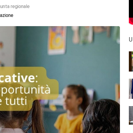
iunta regionale
azione
U