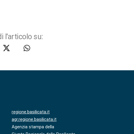
i l'articolo su:
regione.basilicata.it
agr.regione.basilicata.it
Agenzia stampa della