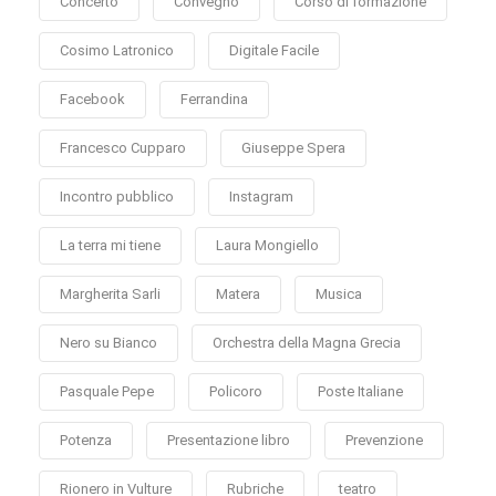
Concerto
Convegno
Corso di formazione
Cosimo Latronico
Digitale Facile
Facebook
Ferrandina
Francesco Cupparo
Giuseppe Spera
Incontro pubblico
Instagram
La terra mi tiene
Laura Mongiello
Margherita Sarli
Matera
Musica
Nero su Bianco
Orchestra della Magna Grecia
Pasquale Pepe
Policoro
Poste Italiane
Potenza
Presentazione libro
Prevenzione
Rionero in Vulture
Rubriche
teatro