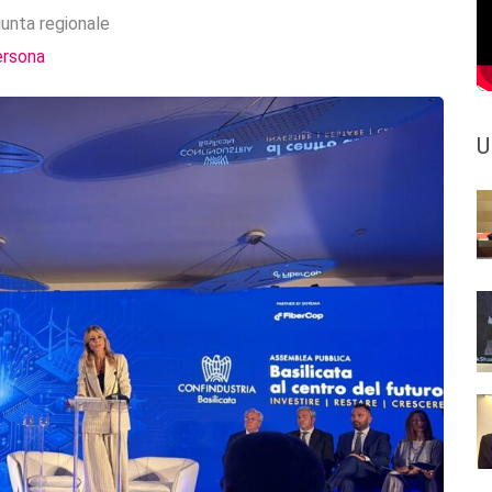
iunta regionale
ersona
U