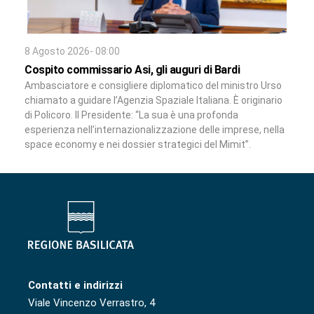
8 Agosto 2026- 08:00
Cospito commissario Asi, gli auguri di Bardi
Ambasciatore e consigliere diplomatico del ministro Urso
chiamato a guidare l’Agenzia Spaziale Italiana. È originario
di Policoro. Il Presidente: “La sua è una profonda
esperienza nell’internazionalizzazione delle imprese, nella
space economy e nei dossier strategici del Mimit”.
Contatti e indirizzi
Viale Vincenzo Verrastro, 4