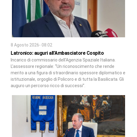
8 Agosto 2026- 08:02
Latronico: auguri all’Ambasciatore Cospito
Incarico di commissario dell’Agenzia Spaziale Italiana.
L’assessore regionale: “Un riconoscimento che rende
merito a una figura di straordinario spessore diplomatico e
istituzionale, orgoglio di Policoro e di tutta la Basilicata. Gli
auguro un percorso ricco di successi”.