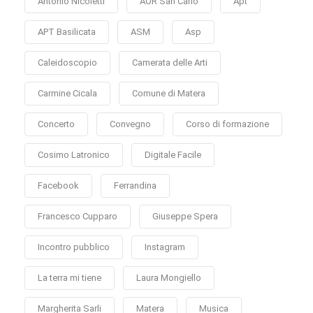
Antonio Nicoletti
AOR San Carlo
Apt
APT Basilicata
ASM
Asp
Caleidoscopio
Camerata delle Arti
Carmine Cicala
Comune di Matera
Concerto
Convegno
Corso di formazione
Cosimo Latronico
Digitale Facile
Facebook
Ferrandina
Francesco Cupparo
Giuseppe Spera
Incontro pubblico
Instagram
La terra mi tiene
Laura Mongiello
Margherita Sarli
Matera
Musica