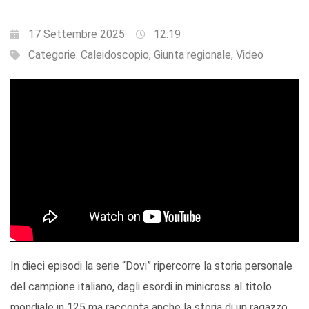
17 Settembre 2025
12:19
Categorie:
Caleidoscopio
,
Giunta regionale
,
Video
In dieci episodi la serie “Dovi” ripercorre la storia personale
del campione italiano, dagli esordi in minicross al titolo
mondiale in 125 ma racconta anche la storia di un ragazzo