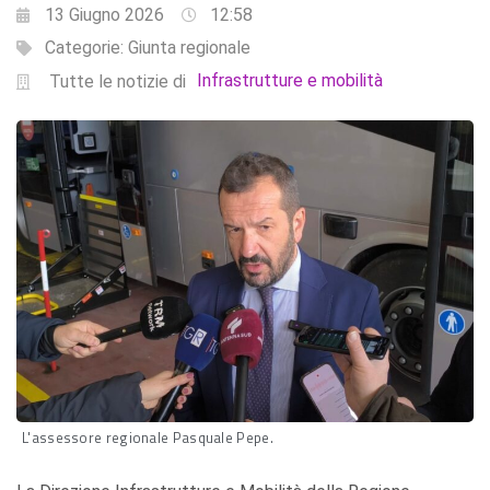
13 Giugno 2026
12:58
Categorie:
Giunta regionale
Infrastrutture e mobilità
Tutte le notizie di
L'assessore regionale Pasquale Pepe.