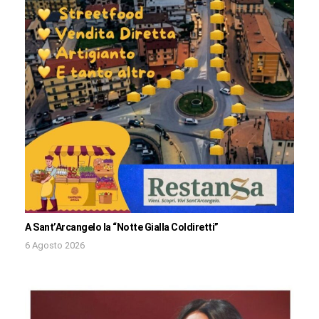
A Sant’Arcangelo la “Notte Gialla Coldiretti”
6 Agosto 2026