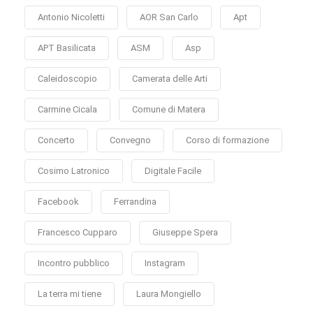
Antonio Nicoletti
AOR San Carlo
Apt
APT Basilicata
ASM
Asp
Caleidoscopio
Camerata delle Arti
Carmine Cicala
Comune di Matera
Concerto
Convegno
Corso di formazione
Cosimo Latronico
Digitale Facile
Facebook
Ferrandina
Francesco Cupparo
Giuseppe Spera
Incontro pubblico
Instagram
La terra mi tiene
Laura Mongiello