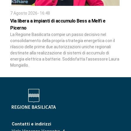
7 Agosto 2026- 16:48
Via libera a impianti di accumulo Bess a Melfi e
Picerno
La Regione Basilicata compie un passo decisivo nel
consolidamento della propria strategia energetica con il
rilascio delle prime due autorizzazioni uniche regionali
destinate alla realizzazione di sistemi di accumulo di
energia elettrica a batterie. Soddisfatta l’assessore Laura
Mongiello.
Contatti e indirizzi