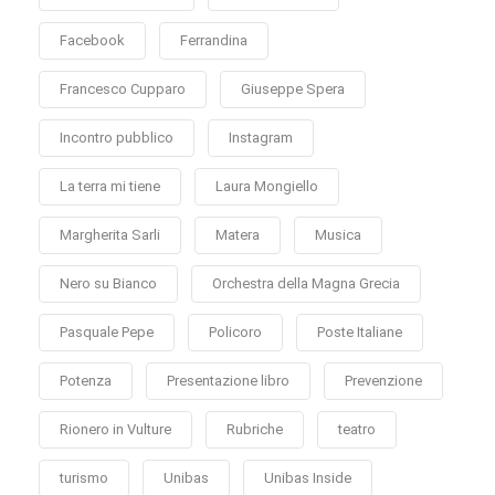
Facebook
Ferrandina
Francesco Cupparo
Giuseppe Spera
Incontro pubblico
Instagram
La terra mi tiene
Laura Mongiello
Margherita Sarli
Matera
Musica
Nero su Bianco
Orchestra della Magna Grecia
Pasquale Pepe
Policoro
Poste Italiane
Potenza
Presentazione libro
Prevenzione
Rionero in Vulture
Rubriche
teatro
turismo
Unibas
Unibas Inside