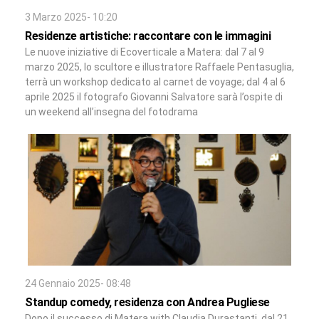
3 Marzo 2025- 10:20
Residenze artistiche: raccontare con le immagini
Le nuove iniziative di Ecoverticale a Matera: dal 7 al 9
marzo 2025, lo scultore e illustratore Raffaele Pentasuglia,
terrà un workshop dedicato al carnet de voyage; dal 4 al 6
aprile 2025 il fotografo Giovanni Salvatore sarà l’ospite di
un weekend all’insegna del fotodrama
24 Gennaio 2025- 08:48
Standup comedy, residenza con Andrea Pugliese
Dopo il successo di Matera with Claudia Durastanti, dal 21