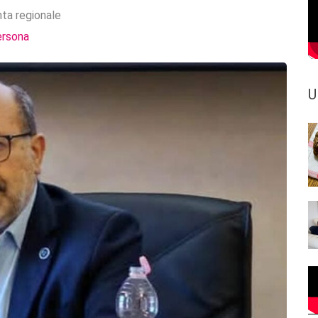
nta regionale
ersona
U