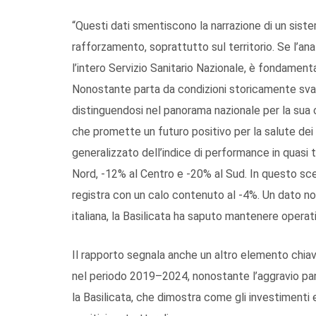
“Questi dati smentiscono la narrazione di un sist
rafforzamento, soprattutto sul territorio. Se l’an
l’intero Servizio Sanitario Nazionale, è fondamenta
Nonostante parta da condizioni storicamente svan
distinguendosi nel panorama nazionale per la sua c
che promette un futuro positivo per la salute dei 
generalizzato dell’indice di performance in quasi tu
Nord, -12% al Centro e -20% al Sud. In questo scena
registra con un calo contenuto al -4%. Un dato non
italiana, la Basilicata ha saputo mantenere operat
Il rapporto segnala anche un altro elemento chiave
nel periodo 2019–2024, nonostante l’aggravio pa
la Basilicata, che dimostra come gli investimenti