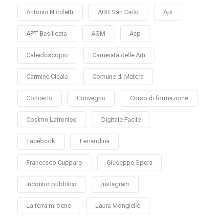
Antonio Nicoletti
AOR San Carlo
Apt
APT Basilicata
ASM
Asp
Caleidoscopio
Camerata delle Arti
Carmine Cicala
Comune di Matera
Concerto
Convegno
Corso di formazione
Cosimo Latronico
Digitale Facile
Facebook
Ferrandina
Francesco Cupparo
Giuseppe Spera
Incontro pubblico
Instagram
La terra mi tiene
Laura Mongiello