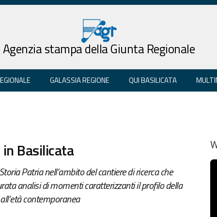
Agenzia stampa della Giunta Regionale
REGIONALE
GALASSIA REGIONE
QUI BASILICATA
MULTI
i in Basilicata
W
ria Patria nell’ambito del cantiere di ricerca che
rata analisi di momenti caratterizzanti il profilo della
tà all’età contemporanea