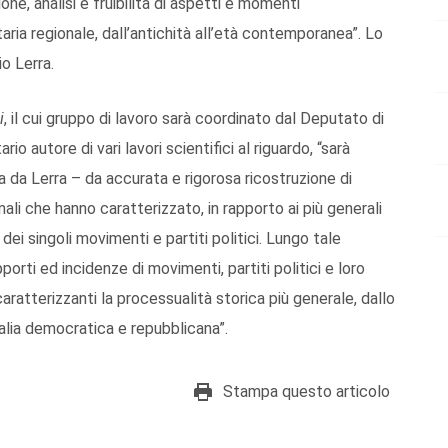
one, analisi e fruibilità di aspetti e momenti
itaria regionale, dall’antichità all’età contemporanea”. Lo
o Lerra.
i
, il cui gruppo di lavoro sarà coordinato dal Deputato di
o autore di vari lavori scientifici al riguardo, “sarà
a da Lerra – da accurata e rigorosa ricostruzione di
nali che hanno caratterizzato, in rapporto ai più generali
ei singoli movimenti e partiti politici. Lungo tale
orti ed incidenze di movimenti, partiti politici e loro
 caratterizzanti la processualità storica più generale, dallo
talia democratica e repubblicana”.
Stampa questo articolo