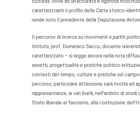
culturali, volte ad un’accurata e rigorosa ricostruzi
caratterizzanti il profilo della Carta storico-ident
rende noto il presidente della Deputazione Antoni
Il percorso di ricerca su
movimenti e partiti politic
Istituto, prof. Domenico Sacco, docente universitari
caratterizzato – si legge ancora nella nota diffus
assetti, progettualità e pratiche politico-istituzio
contesti del tempo, culture e pratiche sul campo d
percorso, particolare attenzione sarà rivolta ad app
rappresentanze, ai vari livelli, nell’ambito di snodi
Stato liberale al fascismo, alla costruzione dell’I