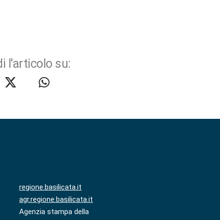
i l'articolo su:
regione.basilicata.it
agr.regione.basilicata.it
Agenzia stampa della