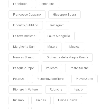
Facebook
Ferrandina
Francesco Cupparo
Giuseppe Spera
Incontro pubblico
Instagram
La terra mi tiene
Laura Mongiello
Margherita Sarli
Matera
Musica
Nero su Bianco
Orchestra della Magna Grecia
Pasquale Pepe
Policoro
Poste Italiane
Potenza
Presentazione libro
Prevenzione
Rionero in Vulture
Rubriche
teatro
turismo
Unibas
Unibas Inside