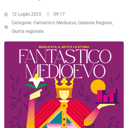
12 Luglio 2025
09:17
Categorie:
Fantastico Medioevo
,
Galassia Regione
,
Giunta regionale