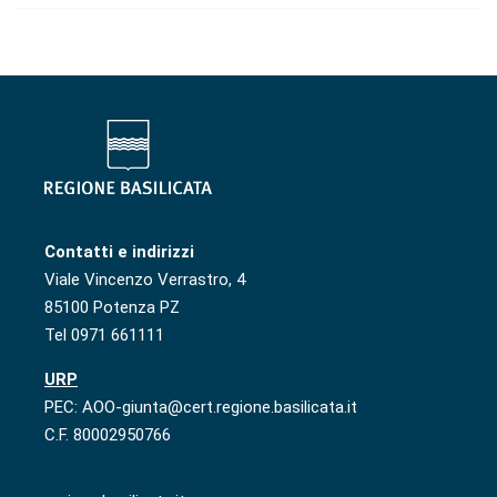
Contatti e indirizzi
Viale Vincenzo Verrastro, 4
85100 Potenza PZ
Tel 0971 661111
URP
PEC: AOO-giunta@cert.regione.basilicata.it
C.F. 80002950766