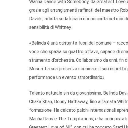
Wanna Dance with Somebody, da Greatest Love of A
grazie agli arrangiamenti raffinati del maestro Rob
Davids, artista sudafricana riconosciuta nel mond
sensibilità di Whitney.
«Belinda è una cantante fuori dal comune – raccon
voce che spazia su quattro ottave, capace di em
strumento d’orchestra. Collaboriamo da anni, fin 
Mosca. La sua presenza scenica e il suo rispetto 
performance un evento straordinario».
Talento naturale sin da giovanissima, Belinda David
Chaka Khan, Donny Hathaway, fino all’amata Whi
formazione. Ha calcato palchi internazionali apre
Manhattans e The Temptations, e ha conquistato i
Greatest Love of All”, con cui ha toccato Stati Un