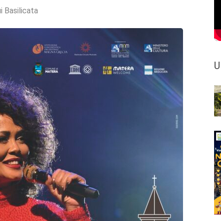
i Basilicata
U