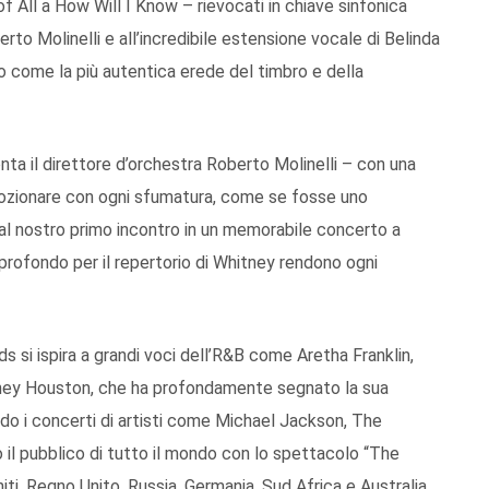
ll a How Will I Know – rievocati in chiave sinfonica
erto Molinelli e all’incredibile estensione vocale di Belinda
o come la più autentica erede del timbro e della
ta il direttore d’orchestra Roberto Molinelli – con una
ozionare con ogni sfumatura, come se fosse uno
dal nostro primo incontro in un memorabile concerto a
profondo per il repertorio di Whitney rendono ogni
s si ispira a grandi voci dell’R&B come Aretha Franklin,
tney Houston, che ha profondamente segnato la sua
ndo i concerti di artisti come Michael Jackson, The
l pubblico di tutto il mondo con lo spettacolo “The
iti, Regno Unito, Russia, Germania, Sud Africa e Australia.