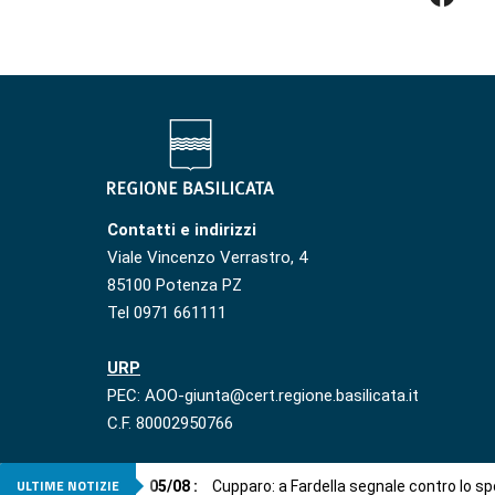
Contatti e indirizzi
Viale Vincenzo Verrastro, 4
85100 Potenza PZ
Tel 0971 661111
URP
PEC: AOO-giunta@cert.regione.basilicata.it
C.F. 80002950766
ULTIME NOTIZIE
05
/
08
:
Cupparo: a Fardella segnale contro lo 