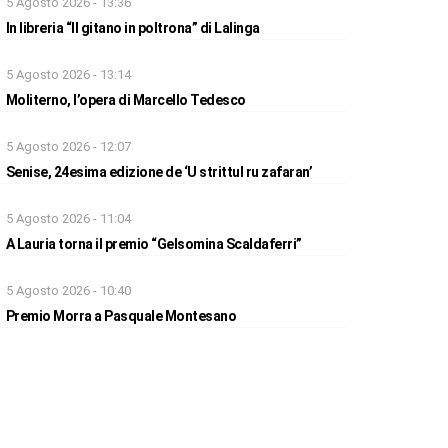
5 Agosto 2026 - 13:36
In libreria “Il gitano in poltrona” di Lalinga
5 Agosto 2026 - 13:14
Moliterno, l’opera di Marcello Tedesco
5 Agosto 2026 - 12:07
Senise, 24esima edizione de ‘U strittul ru zafaran’
5 Agosto 2026 - 11:04
A Lauria torna il premio “Gelsomina Scaldaferri”
5 Agosto 2026 - 10:40
Premio Morra a Pasquale Montesano