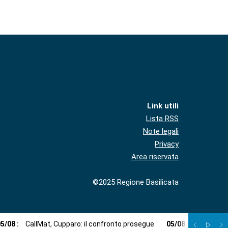
Link utili
Lista RSS
Note legali
Privacy
Area riservata
©2025 Regione Basilicata
05
/
08
:
CallMat, Cupparo: il confronto prosegue
05
/
08
:
In libreria