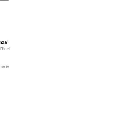
nza’
l’Enel
sso in