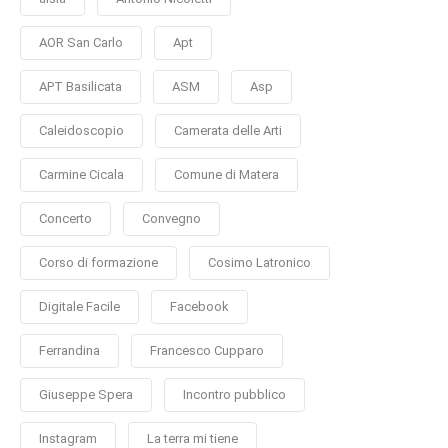
AOR San Carlo
Apt
APT Basilicata
ASM
Asp
Caleidoscopio
Camerata delle Arti
Carmine Cicala
Comune di Matera
Concerto
Convegno
Corso di formazione
Cosimo Latronico
Digitale Facile
Facebook
Ferrandina
Francesco Cupparo
Giuseppe Spera
Incontro pubblico
Instagram
La terra mi tiene