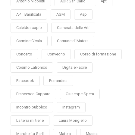
Antonio Nicoletti
AOR San Carlo
Apt
APT Basilicata
ASM
Asp
Caleidoscopio
Camerata delle Arti
Carmine Cicala
Comune di Matera
Concerto
Convegno
Corso di formazione
Cosimo Latronico
Digitale Facile
Facebook
Ferrandina
Francesco Cupparo
Giuseppe Spera
Incontro pubblico
Instagram
La terra mi tiene
Laura Mongiello
Margherita Sarli
Matera
Musica