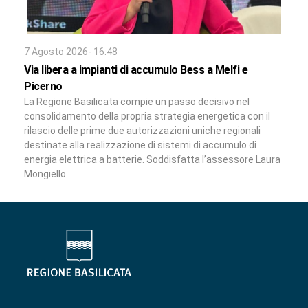
7 Agosto 2026- 16:48
Via libera a impianti di accumulo Bess a Melfi e
Picerno
La Regione Basilicata compie un passo decisivo nel
consolidamento della propria strategia energetica con il
rilascio delle prime due autorizzazioni uniche regionali
destinate alla realizzazione di sistemi di accumulo di
energia elettrica a batterie. Soddisfatta l’assessore Laura
Mongiello.