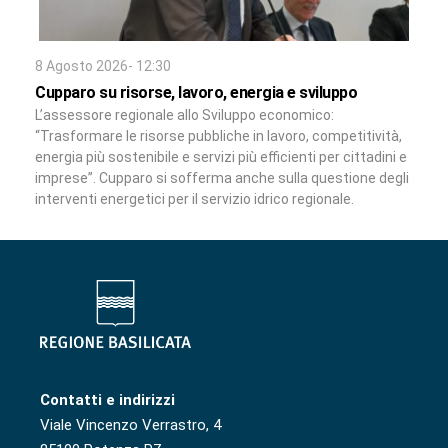
8 Agosto 2026- 12:30
Cupparo su risorse, lavoro, energia e sviluppo
L’assessore regionale allo Sviluppo economico:
“Trasformare le risorse pubbliche in lavoro, competitività,
energia più sostenibile e servizi più efficienti per cittadini e
imprese”. Cupparo si sofferma anche sulla questione degli
interventi energetici per il servizio idrico regionale.
Contatti e indirizzi
Viale Vincenzo Verrastro, 4