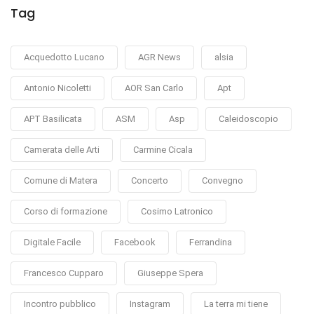
Tag
Acquedotto Lucano
AGR News
alsia
Antonio Nicoletti
AOR San Carlo
Apt
APT Basilicata
ASM
Asp
Caleidoscopio
Camerata delle Arti
Carmine Cicala
Comune di Matera
Concerto
Convegno
Corso di formazione
Cosimo Latronico
Digitale Facile
Facebook
Ferrandina
Francesco Cupparo
Giuseppe Spera
Incontro pubblico
Instagram
La terra mi tiene