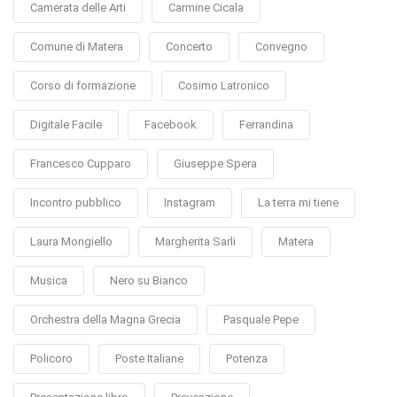
Camerata delle Arti
Carmine Cicala
Comune di Matera
Concerto
Convegno
Corso di formazione
Cosimo Latronico
Digitale Facile
Facebook
Ferrandina
Francesco Cupparo
Giuseppe Spera
Incontro pubblico
Instagram
La terra mi tiene
Laura Mongiello
Margherita Sarli
Matera
Musica
Nero su Bianco
Orchestra della Magna Grecia
Pasquale Pepe
Policoro
Poste Italiane
Potenza