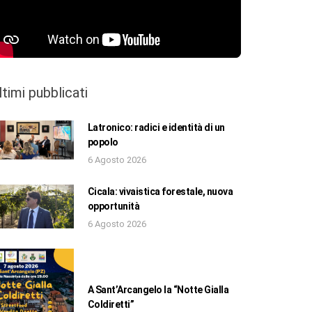
ltimi pubblicati
Latronico: radici e identità di un
popolo
6 Agosto 2026
Cicala: vivaistica forestale, nuova
opportunità
6 Agosto 2026
A Sant’Arcangelo la “Notte Gialla
Coldiretti”