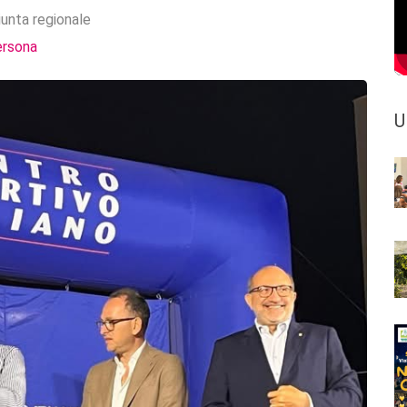
iunta regionale
ersona
U