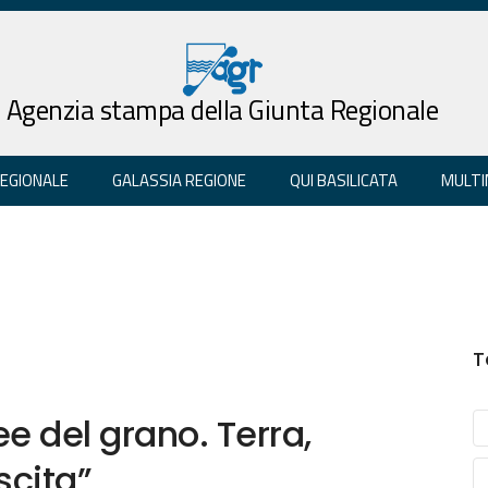
Agenzia stampa della Giunta Regionale
REGIONALE
GALASSIA REGIONE
QUI BASILICATA
MULTI
T
e del grano. Terra,
scita”