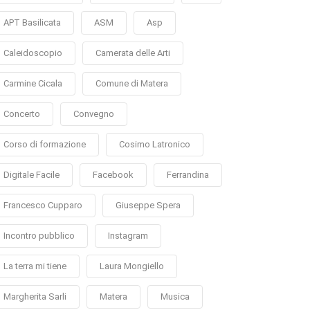
APT Basilicata
ASM
Asp
Caleidoscopio
Camerata delle Arti
Carmine Cicala
Comune di Matera
Concerto
Convegno
Corso di formazione
Cosimo Latronico
Digitale Facile
Facebook
Ferrandina
Francesco Cupparo
Giuseppe Spera
Incontro pubblico
Instagram
La terra mi tiene
Laura Mongiello
Margherita Sarli
Matera
Musica