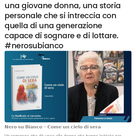
una giovane donna, una storia
personale che si intreccia con
quella di una generazione
capace di sognare e di lottare.
#nerosubianco
𝗡𝗲𝗿𝗼 𝘀𝘂 𝗕𝗶𝗮𝗻𝗰𝗼 – 𝗖𝗼𝗺𝗲 𝘂𝗻 𝗰𝗶𝗲𝗹𝗼 𝗱𝗶 𝘀𝗲𝗿𝗮
Un romanzo che dà voce alle donne che hanno lottato per