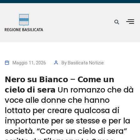
Maggio 11, 2026
By
Basilicata Notizie
𝗡𝗲𝗿𝗼 𝘀𝘂 𝗕𝗶𝗮𝗻𝗰𝗼 – 𝗖𝗼𝗺𝗲 𝘂𝗻
𝗰𝗶𝗲𝗹𝗼 𝗱𝗶 𝘀𝗲𝗿𝗮 Un romanzo che dà
voce alle donne che hanno
lottato per creare qualcosa di
importante per se stesse e per la
società. “Come un cielo di sera”