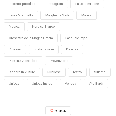
Incontro pubblico
Instagram
La terra mi tiene
Laura Mongiello
Margherita Sarli
Matera
Musica
Nero su Bianco
Orchestra della Magna Grecia
Pasquale Pepe
Policoro
Poste Italiane
Potenza
Presentazione libro
Prevenzione
Rionero in Vulture
Rubriche
teatro
turismo
Unibas
Unibas Inside
Venosa
Vito Bardi
6
LIKES