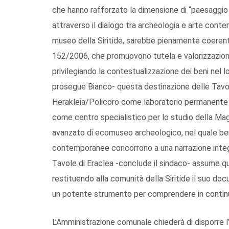
che hanno rafforzato la dimensione di “paesaggio c
attraverso il dialogo tra archeologia e arte cont
museo della Siritide, sarebbe pienamente coerente 
152/2006, che promuovono tutela e valorizzazione
privilegiando la contestualizzazione dei beni nel lo
prosegue Bianco- questa destinazione delle Tavole
Herakleia/Policoro come laboratorio permanente di
come centro specialistico per lo studio della Mag
avanzato di ecomuseo archeologico, nel quale beni 
contemporanee concorrono a una narrazione integra
Tavole di Eraclea -conclude il sindaco- assume qui
restituendo alla comunità della Siritide il suo d
un potente strumento per comprendere in continuit
L’Amministrazione comunale chiederà di disporre l