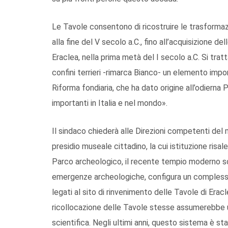
Le Tavole consentono di ricostruire le trasformazi
alla fine del V secolo a.C., fino all’acquisizione de
Eraclea, nella prima metà del I secolo a.C. Si tratta
confini terrieri -rimarca Bianco- un elemento impo
Riforma fondiaria, che ha dato origine all’odierna Po
importanti in Italia e nel mondo».
Il sindaco chiederà alle Direzioni competenti del mi
presidio museale cittadino, la cui istituzione risale
Parco archeologico, il recente tempio moderno sos
emergenze archeologiche, configura un complesso 
legati al sito di rinvenimento delle Tavole di Eracle
ricollocazione delle Tavole stesse assumerebbe un
scientifica. Negli ultimi anni, questo sistema è st