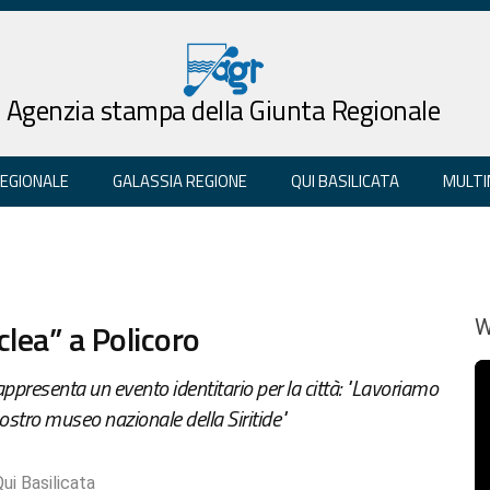
Agenzia stampa della Giunta Regionale
REGIONALE
GALASSIA REGIONE
QUI BASILICATA
MULTI
aclea” a Policoro
W
appresenta un evento identitario per la città: "Lavoriamo
stro museo nazionale della Siritide"
ui Basilicata