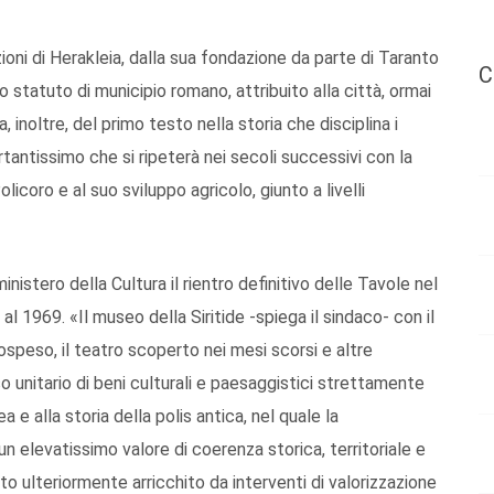
oni di Herakleia, dalla sua fondazione da parte di Taranto
C
llo statuto di municipio romano, attribuito alla città, ormai
, inoltre, del primo testo nella storia che disciplina i
rtantissimo che si ripeterà nei secoli successivi con la
licoro e al suo sviluppo agricolo, giunto a livelli
nistero della Cultura il rientro definitivo delle Tavole nel
 al 1969. «Il museo della Siritide -spiega il sindaco- con il
peso, il teatro scoperto nei mesi scorsi e altre
unitario di beni culturali e paesaggistici strettamente
a e alla storia della polis antica, nel quale la
 elevatissimo valore di coerenza storica, territoriale e
ato ulteriormente arricchito da interventi di valorizzazione