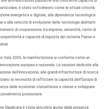
alle amministrazioni pubbliche una crescente capacità di
articolare, è stato sottolineato come le attuali criticità
sizione energetica e digitale, alla dipendenza tecnologica
 e alla velocità di evoluzione delle tecnologie abilitanti
rumenti di cooperazione tra imprese, università, centri di
za, competitività e capacità di risposta del sistema Paese e
obali.
e Italy 2026, la manifestazione si conferma come un
’innovazione europea e nazionale. Le sessioni dedicate alla
zione dell’innovazione, alle grandi infrastrutture di ricerca
enziano la necessità di rafforzare la capacità dell’Europa di
pendenza dalle economie statunitense e cinese e sviluppare
azionalmente posizionate.
ne Basilicata è stata arricchita anche dalla presenza