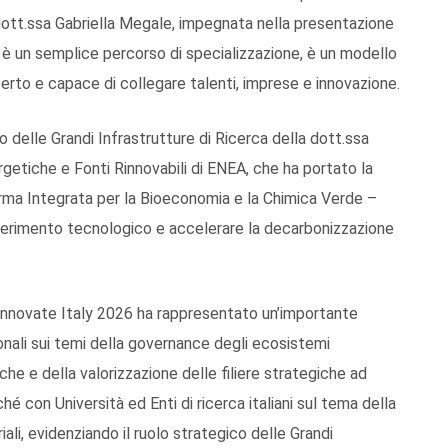
 dott.ssa Gabriella Megale, impegnata nella presentazione
un semplice percorso di specializzazione, è un modello
perto e capace di collegare talenti, imprese e innovazione.
o delle Grandi Infrastrutture di Ricerca della dott.ssa
getiche e Fonti Rinnovabili di ENEA, che ha portato la
orma Integrata per la Bioeconomia e la Chimica Verde –
asferimento tecnologico e accelerare la decarbonizzazione
 Innovate Italy 2026 ha rappresentato un’importante
nali sui temi della governance degli ecosistemi
iche e della valorizzazione delle filiere strategiche ad
 con Università ed Enti di ricerca italiani sul tema della
iali, evidenziando il ruolo strategico delle Grandi