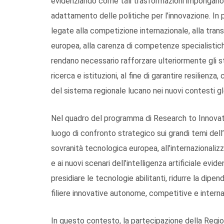
evidenziando come tali trasformazioni impongano 
adattamento delle politiche per l’innovazione. In p
legate alla competizione internazionale, alla tran
europea, alla carenza di competenze specialistiche
rendano necessario rafforzare ulteriormente gli st
ricerca e istituzioni, al fine di garantire resilien
del sistema regionale lucano nei nuovi contesti gl
Nel quadro del programma di Research to Innovat
luogo di confronto strategico sui grandi temi dell
sovranità tecnologica europea, all’internazionalizza
e ai nuovi scenari dell’intelligenza artificiale evid
presidiare le tecnologie abilitanti, ridurre la di
filiere innovative autonome, competitive e intern
In questo contesto, la partecipazione della Regio