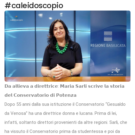
#caleidoscopio
𝗗𝗮 𝗮𝗹𝗹𝗶𝗲𝘃𝗮 𝗮 𝗱𝗶𝗿𝗲𝘁𝘁𝗿𝗶𝗰𝗲: 𝗠𝗮𝗿𝗶𝗮 𝗦𝗮𝗿𝗹𝗶 𝘀𝗰𝗿𝗶𝘃𝗲 𝗹𝗮 𝘀𝘁𝗼𝗿𝗶𝗮
𝗱𝗲𝗹 𝗖𝗼𝗻𝘀𝗲𝗿𝘃𝗮𝘁𝗼𝗿𝗶𝗼 𝗱𝗶 𝗣𝗼𝘁𝗲𝗻𝘇𝗮
Dopo 55 anni dalla sua istituzione il Conservatorio “Gesualdo
da Venosa” ha una direttrice donna e lucana. Prima di lei,
infatti, soltanto direttori provenienti da altre regioni. Sarli, che
ha vissuto il Conservatorio prima da studentessa e poi da