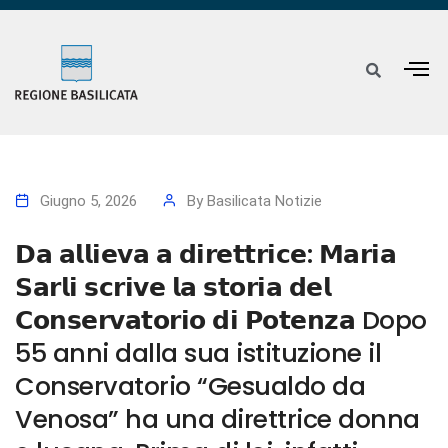
Giugno 5, 2026
By
Basilicata Notizie
𝗗𝗮 𝗮𝗹𝗹𝗶𝗲𝘃𝗮 𝗮 𝗱𝗶𝗿𝗲𝘁𝘁𝗿𝗶𝗰𝗲: 𝗠𝗮𝗿𝗶𝗮
𝗦𝗮𝗿𝗹𝗶 𝘀𝗰𝗿𝗶𝘃𝗲 𝗹𝗮 𝘀𝘁𝗼𝗿𝗶𝗮 𝗱𝗲𝗹
𝗖𝗼𝗻𝘀𝗲𝗿𝘃𝗮𝘁𝗼𝗿𝗶𝗼 𝗱𝗶 𝗣𝗼𝘁𝗲𝗻𝘇𝗮 Dopo
55 anni dalla sua istituzione il
Conservatorio “Gesualdo da
Venosa” ha una direttrice donna