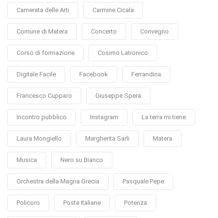
Camerata delle Arti
Carmine Cicala
Comune di Matera
Concerto
Convegno
Corso di formazione
Cosimo Latronico
Digitale Facile
Facebook
Ferrandina
Francesco Cupparo
Giuseppe Spera
Incontro pubblico
Instagram
La terra mi tiene
Laura Mongiello
Margherita Sarli
Matera
Musica
Nero su Bianco
Orchestra della Magna Grecia
Pasquale Pepe
Policoro
Poste Italiane
Potenza