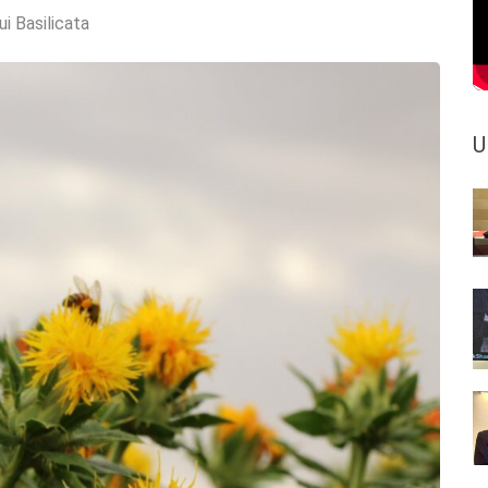
ui Basilicata
U