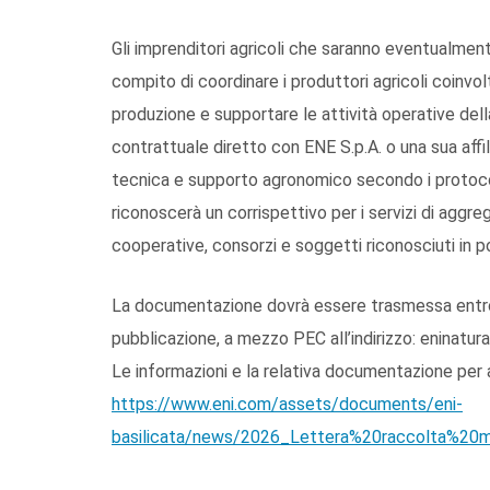
Gli imprenditori agricoli che saranno eventualmente
compito di coordinare i produttori agricoli coinvolt
produzione e supportare le attività operative del
contrattuale diretto con ENE S.p.A. o una sua aff
tecnica e supporto agronomico secondo i protocolli
riconoscerà un corrispettivo per i servizi di aggr
cooperative, consorzi e soggetti riconosciuti in po
La documentazione dovrà essere trasmessa entro il 
pubblicazione, a mezzo PEC all’indirizzo: eninatu
Le informazioni e la relativa documentazione per ac
https://www.eni.com/assets/documents/eni-
basilicata/news/2026_Lettera%20raccolta%20ma