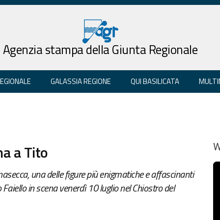
Agenzia stampa della Giunta Regionale
REGIONALE
GALASSIA REGIONE
QUI BASILICATA
MULTI
na a Tito
W
ignasecca, una delle figure più enigmatiche e affascinanti
o Faiello in scena venerdì 10 luglio nel Chiostro del