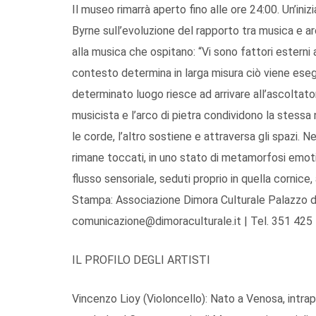
Il museo rimarrà aperto fino alle ore 24:00. Un’iniz
Byrne sull’evoluzione del rapporto tra musica e ar
alla musica che ospitano: “Vi sono fattori esterni 
contesto determina in larga misura ciò viene eseg
determinato luogo riesce ad arrivare all’ascolta
musicista e l’arco di pietra condividono la stessa 
le corde, l’altro sostiene e attraversa gli spazi. N
rimane toccati, in uno stato di metamorfosi emoti
flusso sensoriale, seduti proprio in quella cornice,
Stampa: Associazione Dimora Culturale Palazzo del
comunicazione@dimoraculturale.it | Tel. 351 425
IL PROFILO DEGLI ARTISTI
Vincenzo Lioy (Violoncello): Nato a Venosa, intrapr