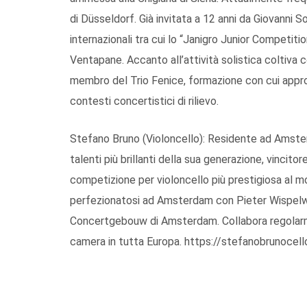
di Düsseldorf. Già invitata a 12 anni da Giovanni 
internazionali tra cui lo “Janigro Junior Competit
Ventapane. Accanto all’attività solistica coltiva
membro del Trio Fenice, formazione con cui approf
contesti concertistici di rilievo.
Stefano Bruno (Violoncello): Residente ad Amster
talenti più brillanti della sua generazione, vincit
competizione per violoncello più prestigiosa al m
perfezionatosi ad Amsterdam con Pieter Wispelw
Concertgebouw di Amsterdam. Collabora regolar
camera in tutta Europa. https://stefanobrunocel