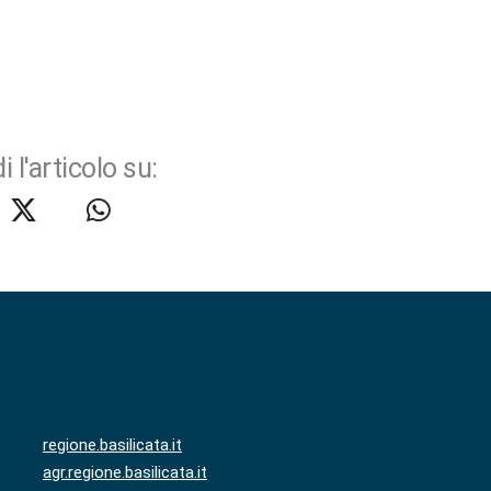
i l'articolo su:
regione.basilicata.it
agr.regione.basilicata.it