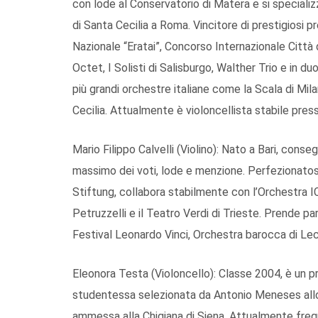
con lode al Conservatorio di Matera e si speciali
di Santa Cecilia a Roma. Vincitore di prestigiosi pr
Nazionale “Eratai”, Concorso Internazionale Città 
Octet, I Solisti di Salisburgo, Walther Trio e in duo
più grandi orchestre italiane come la Scala di Mil
Cecilia. Attualmente è violoncellista stabile press
Mario Filippo Calvelli (Violino): Nato a Bari, conse
massimo dei voti, lode e menzione. Perfezionato
Stiftung, collabora stabilmente con l’Orchestra IC
Petruzzelli e il Teatro Verdi di Trieste. Prende par
Festival Leonardo Vinci, Orchestra barocca di Lec
Eleonora Testa (Violoncello): Classe 2004, è un pro
studentessa selezionata da Antonio Meneses all
ammessa alla Chigiana di Siena. Attualmente fre