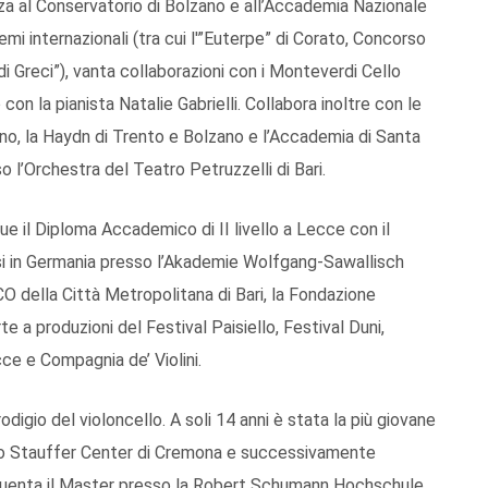
zza al Conservatorio di Bolzano e all’Accademia Nazionale
emi internazionali (tra cui l'”Euterpe” di Corato, Concorso
di Greci”), vanta collaborazioni con i Monteverdi Cello
 con la pianista Natalie Gabrielli. Collabora inoltre con le
ano, la Haydn di Trento e Bolzano e l’Accademia di Santa
o l’Orchestra del Teatro Petruzzelli di Bari.
gue il Diploma Accademico di II livello a Lecce con il
si in Germania presso l’Akademie Wolfgang-Sawallisch
O della Città Metropolitana di Bari, la Fondazione
te a produzioni del Festival Paisiello, Festival Duni,
ce e Compagnia de’ Violini.
digio del violoncello. A soli 14 anni è stata la più giovane
o Stauffer Center di Cremona e successivamente
quenta il Master presso la Robert Schumann Hochschule