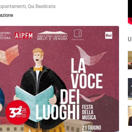
ppuntamenti
,
Qui Basilicata
azione
U