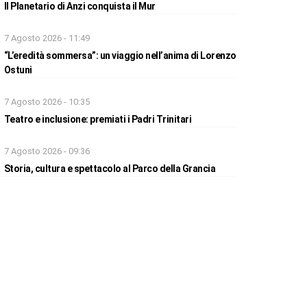
Il Planetario di Anzi conquista il Mur
7 Agosto 2026 - 11:49
“L’eredità sommersa”: un viaggio nell’anima di Lorenzo
Ostuni
7 Agosto 2026 - 10:35
Teatro e inclusione: premiati i Padri Trinitari
7 Agosto 2026 - 09:36
Storia, cultura e spettacolo al Parco della Grancia