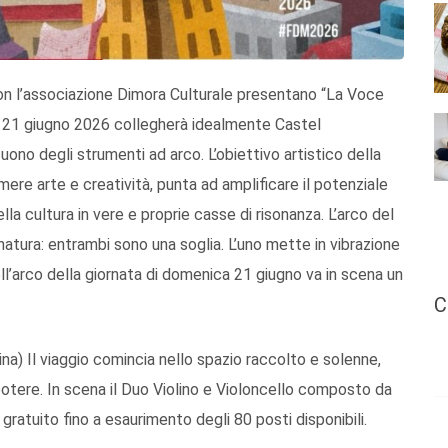
con l’associazione Dimora Culturale presentano “La Voce
 21 giugno 2026 collegherà idealmente Castel
suono degli strumenti ad arco. L’obiettivo artistico della
mere arte e creatività, punta ad amplificare il potenziale
della cultura in vere e proprie casse di risonanza. L’arco del
natura: entrambi sono una soglia. L’uno mette in vibrazione
Nell’arco della giornata di domenica 21 giugno va in scena un
C
a) Il viaggio comincia nello spazio raccolto e solenne,
 potere. In scena il Duo Violino e Violoncello composto da
 gratuito fino a esaurimento degli 80 posti disponibili.