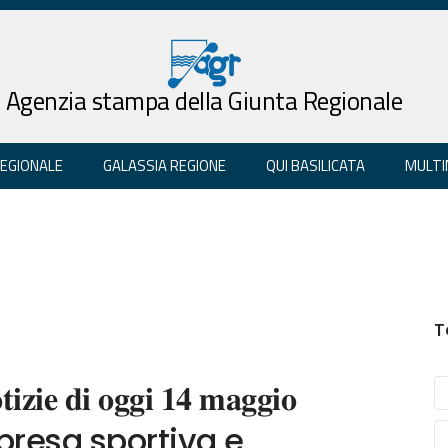
Agenzia stampa della Giunta Regionale
REGIONALE
GALASSIA REGIONE
QUI BASILICATA
MULTI
T
𝐢𝐳𝐢𝐞 𝐝𝐢 𝐨𝐠𝐠𝐢 𝟏𝟒 𝐦𝐚𝐠𝐠𝐢𝐨
 impresa sportiva e