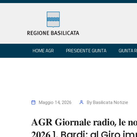
HOME AGR
PRESIDENTE GIUNTA
GIUNTA 
Maggio 14, 2026
By
Basilicata Notizie
𝐀𝐆𝐑 𝐆𝐢𝐨𝐫𝐧𝐚𝐥𝐞 𝐫𝐚𝐝𝐢𝐨, 𝐥𝐞 𝐧𝐨
𝟐𝟎𝟐𝟔 1. Bardi: al Giro