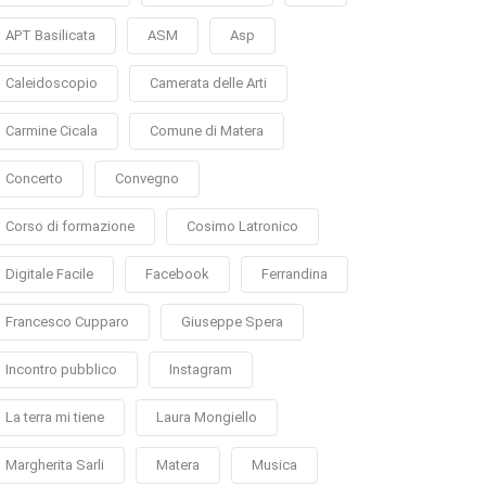
APT Basilicata
ASM
Asp
Caleidoscopio
Camerata delle Arti
Carmine Cicala
Comune di Matera
Concerto
Convegno
Corso di formazione
Cosimo Latronico
Digitale Facile
Facebook
Ferrandina
Francesco Cupparo
Giuseppe Spera
Incontro pubblico
Instagram
La terra mi tiene
Laura Mongiello
Margherita Sarli
Matera
Musica