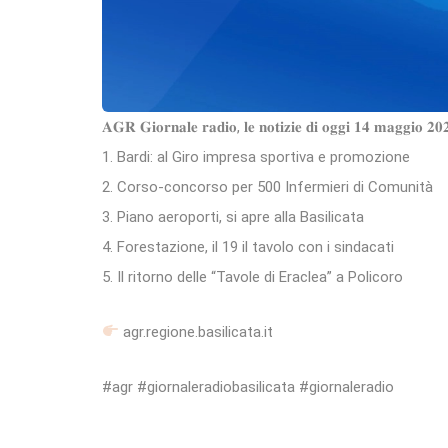
𝐀𝐆𝐑 𝐆𝐢𝐨𝐫𝐧𝐚𝐥𝐞 𝐫𝐚𝐝𝐢𝐨, 𝐥𝐞 𝐧𝐨𝐭𝐢𝐳𝐢𝐞 𝐝𝐢 𝐨𝐠𝐠𝐢 𝟏𝟒 𝐦𝐚𝐠𝐠𝐢𝐨 𝟐𝟎
1. Bardi: al Giro impresa sportiva e promozione
2. Corso-concorso per 500 Infermieri di Comunità
3. Piano aeroporti, si apre alla Basilicata
4. Forestazione, il 19 il tavolo con i sindacati
5. Il ritorno delle “Tavole di Eraclea” a Policoro
agr.regione.basilicata.it
#agr #giornaleradiobasilicata #giornaleradio