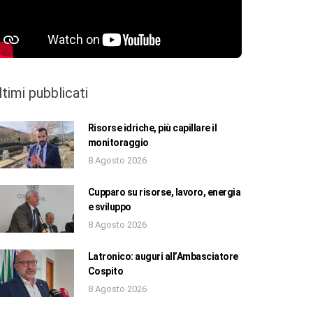
ltimi pubblicati
Risorse idriche, più capillare il
monitoraggio
8 Agosto 2026
Cupparo su risorse, lavoro, energia
e sviluppo
8 Agosto 2026
Latronico: auguri all’Ambasciatore
Cospito
8 Agosto 2026