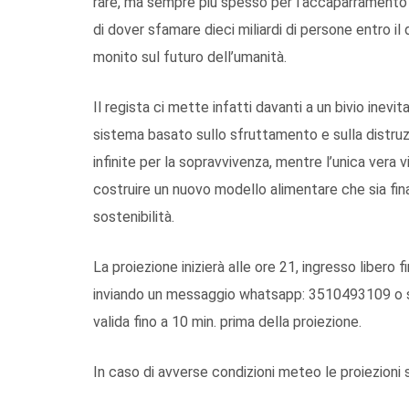
rare, ma sempre più spesso per l’accaparramento de
di dover sfamare dieci miliardi di persone entro il
monito sul futuro dell’umanità.
Il regista ci mette infatti davanti a un bivio inev
sistema basato sullo sfruttamento e sulla distruz
infinite per la sopravvivenza, mentre l’unica vera 
costruire un nuovo modello alimentare che sia fina
sostenibilità.
La proiezione inizierà alle ore 21, ingresso libero
inviando un messaggio whatsapp: 3510493109 o s
valida fino a 10 min. prima della proiezione.
In caso di avverse condizioni meteo le proiezioni s