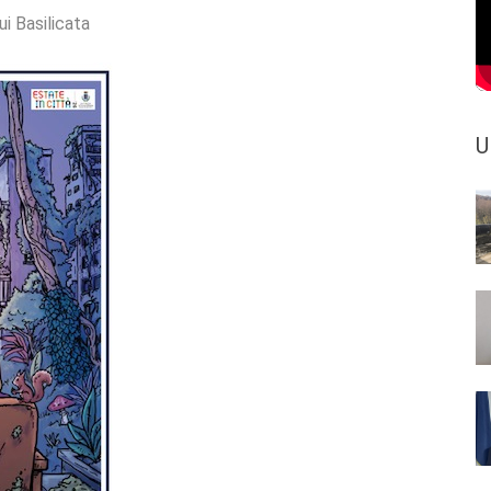
ui Basilicata
U