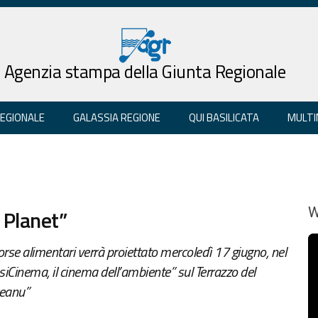
Agenzia stampa della Giunta Regionale
REGIONALE
GALASSIA REGIONE
QUI BASILICATA
MULTI
 Planet”
W
sorse alimentari verrà proiettato mercoledì 17 giugno, nel
iCinema, il cinema dell’ambiente” sul Terrazzo del
eanu”