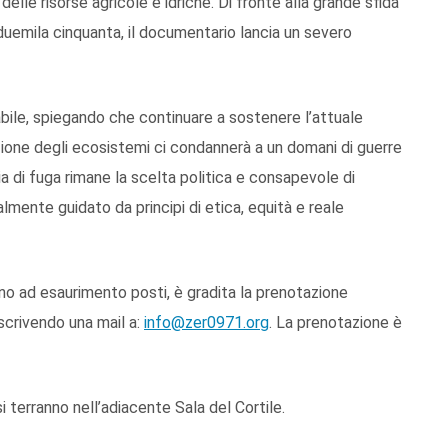
lle risorse agricole e idriche. Di fronte alla grande sfida
 duemila cinquanta, il documentario lancia un severo
itabile, spiegando che continuare a sostenere l’attuale
ione degli ecosistemi ci condannerà a un domani di guerre
via di fuga rimane la scelta politica e consapevole di
lmente guidato da principi di etica, equità e reale
 fino ad esaurimento posti, è gradita la prenotazione
crivendo una mail a:
info@zer0971.org
. La prenotazione è
i terranno nell’adiacente Sala del Cortile.