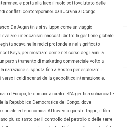
iterranea, e porta alla luce il ruolo sottovalutato delle
randi conflitti contemporanei, dall’Ucraina al Congo.
esco De Augustinis si sviluppa come un viaggio
r svelare i meccanismi nascosti dietro la gestione globale
 regista scava nelle radici profonde e nel significato
Ancel Keys, per mostrare come nel corso degli anni la
n un puro strumento di marketing commerciale volto a
 la narrazione si sposta fino a Boston per esplorare i
rsi verso i caldi scenari della geopolitica internazionale.
ranaio d’Europa, le comunità rurali dell’Argentina schiacciate
ggi della Repubblica Democratica del Congo, dove
à sociale ed economica. Attraverso queste tappe, il film
no più soltanto per il controllo del petrolio o delle terre