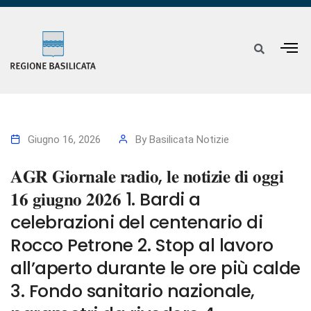
Giugno 16, 2026
By
Basilicata Notizie
𝐀𝐆𝐑 𝐆𝐢𝐨𝐫𝐧𝐚𝐥𝐞 𝐫𝐚𝐝𝐢𝐨, 𝐥𝐞 𝐧𝐨𝐭𝐢𝐳𝐢𝐞 𝐝𝐢 𝐨𝐠𝐠𝐢
𝟏𝟔 𝐠𝐢𝐮𝐠𝐧𝐨 𝟐𝟎𝟐𝟔 1. Bardi a
celebrazioni del centenario di
Rocco Petrone 2. Stop al lavoro
all’aperto durante le ore più calde
3. Fondo sanitario nazionale,