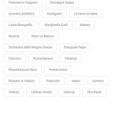
Francesco Cupparo
Giuseppe Spera
Incontro pubblico
Instagram
La terra mi tiene
Laura Mongiello
Margherita Sarli
Matera
Musica
Nero su Bianco
Orchestra della Magna Grecia
Pasquale Pepe
Policoro
Poste Italiane
Potenza
Presentazione libro
Prevenzione
Rionero in Vulture
Rubriche
teatro
turismo
Unibas
Unibas Inside
Venosa
Vito Bardi