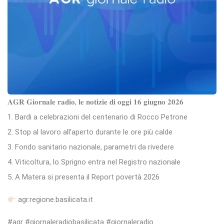
𝐀𝐆𝐑 𝐆𝐢𝐨𝐫𝐧𝐚𝐥𝐞 𝐫𝐚𝐝𝐢𝐨, 𝐥𝐞 𝐧𝐨𝐭𝐢𝐳𝐢𝐞 𝐝𝐢 𝐨𝐠𝐠𝐢 𝟏𝟔 𝐠𝐢𝐮𝐠𝐧𝐨 𝟐𝟎𝟐𝟔
1. Bardi a celebrazioni del centenario di Rocco Petrone
2. Stop al lavoro all’aperto durante le ore più calde
3. Fondo sanitario nazionale, parametri da rivedere
4. Viticoltura, lo Sprigno entra nel Registro nazionale
5. A Matera si presenta il Report povertà 2026
agr.regione.basilicata.it
#agr #giornaleradiobasilicata #giornaleradio