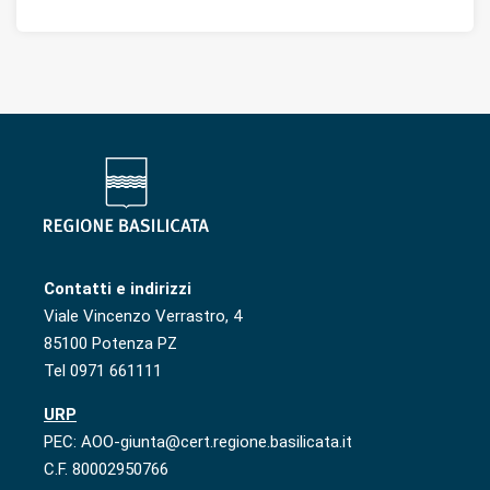
Contatti e indirizzi
Viale Vincenzo Verrastro, 4
85100 Potenza PZ
Tel 0971 661111
URP
PEC: AOO-giunta@cert.regione.basilicata.it
C.F. 80002950766