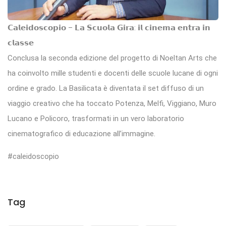
𝗖𝗮𝗹𝗲𝗶𝗱𝗼𝘀𝗰𝗼𝗽𝗶𝗼 – 𝗟𝗮 𝗦𝗰𝘂𝗼𝗹𝗮 𝗚𝗶𝗿𝗮: 𝗶𝗹 𝗰𝗶𝗻𝗲𝗺𝗮 𝗲𝗻𝘁𝗿𝗮 𝗶𝗻
𝗰𝗹𝗮𝘀𝘀𝗲
Conclusa la seconda edizione del progetto di Noeltan Arts che
ha coinvolto mille studenti e docenti delle scuole lucane di ogni
ordine e grado. La Basilicata è diventata il set diffuso di un
viaggio creativo che ha toccato Potenza, Melfi, Viggiano, Muro
Lucano e Policoro, trasformati in un vero laboratorio
cinematografico di educazione all’immagine.
#caleidoscopio
Tag