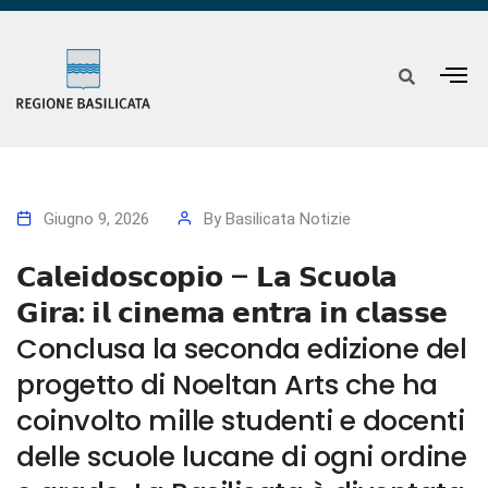
Giugno 9, 2026
By
Basilicata Notizie
𝗖𝗮𝗹𝗲𝗶𝗱𝗼𝘀𝗰𝗼𝗽𝗶𝗼 – 𝗟𝗮 𝗦𝗰𝘂𝗼𝗹𝗮
𝗚𝗶𝗿𝗮: 𝗶𝗹 𝗰𝗶𝗻𝗲𝗺𝗮 𝗲𝗻𝘁𝗿𝗮 𝗶𝗻 𝗰𝗹𝗮𝘀𝘀𝗲
Conclusa la seconda edizione del
progetto di Noeltan Arts che ha
coinvolto mille studenti e docenti
delle scuole lucane di ogni ordine