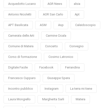
Acquedotto Lucano
AGR News
alsia
Antonio Nicoletti
AOR San Carlo
Apt
APT Basilicata
ASM
Asp
Caleidoscopio
Camerata delle Arti
Carmine Cicala
Comune di Matera
Concerto
Convegno
Corso di formazione
Cosimo Latronico
Digitale Facile
Facebook
Ferrandina
Francesco Cupparo
Giuseppe Spera
Incontro pubblico
Instagram
La terra mi tiene
Laura Mongiello
Margherita Sarli
Matera