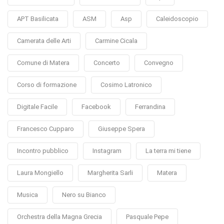
APT Basilicata
ASM
Asp
Caleidoscopio
Camerata delle Arti
Carmine Cicala
Comune di Matera
Concerto
Convegno
Corso di formazione
Cosimo Latronico
Digitale Facile
Facebook
Ferrandina
Francesco Cupparo
Giuseppe Spera
Incontro pubblico
Instagram
La terra mi tiene
Laura Mongiello
Margherita Sarli
Matera
Musica
Nero su Bianco
Orchestra della Magna Grecia
Pasquale Pepe