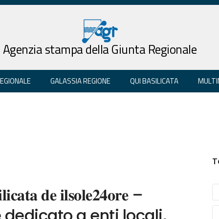
Agenzia stampa della Giunta Regionale
REGIONALE
GALASSIA REGIONE
QUI BASILICATA
MULTI
T
𝐥𝐢𝐜𝐚𝐭𝐚 𝐝𝐞 𝐢𝐥𝐬𝐨𝐥𝐞𝟐𝟒𝐨𝐫𝐞 –
sile dedicato a enti locali,