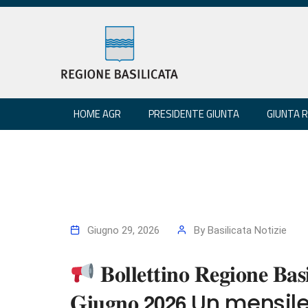
HOME AGR
PRESIDENTE GIUNTA
GIUNTA 
Giugno 29, 2026
By
Basilicata Notizie
𝐁𝐨𝐥𝐥𝐞𝐭𝐭𝐢𝐧𝐨 𝐑𝐞𝐠𝐢𝐨𝐧𝐞 𝐁𝐚𝐬𝐢
𝐆𝐢𝐮𝐠𝐧𝐨 𝟮𝟬𝟮𝟲 Un men