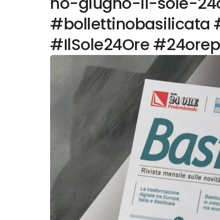
no-giugno-il-sole-24
#bollettinobasilicata 
#IlSole24Ore #24orep