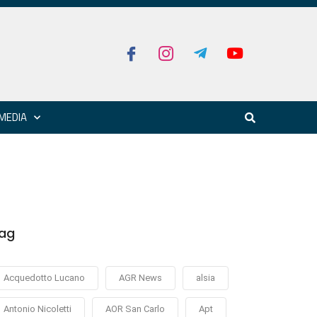
MEDIA
ag
Acquedotto Lucano
AGR News
alsia
Antonio Nicoletti
AOR San Carlo
Apt