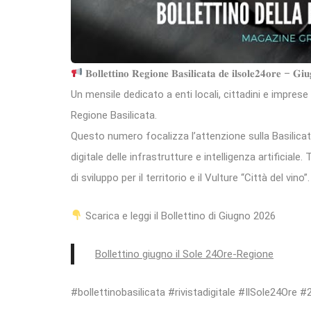
𝐁𝐨𝐥𝐥𝐞𝐭𝐭𝐢𝐧𝐨 𝐑𝐞𝐠𝐢𝐨𝐧𝐞 𝐁𝐚𝐬𝐢𝐥𝐢𝐜𝐚𝐭𝐚 𝐝𝐞 𝐢𝐥𝐬𝐨𝐥𝐞𝟐𝟒𝐨𝐫𝐞 – 𝐆𝐢
Un mensile dedicato a enti locali, cittadini e impres
Regione Basilicata.
Questo numero focalizza l’attenzione sulla Basilicat
digitale delle infrastrutture e intelligenza artificiale
di sviluppo per il territorio e il Vulture “Città del vino”.
Scarica e leggi il Bollettino di Giugno 2026
Bollettino giugno il Sole 24Ore-Regione
#bollettinobasilicata #rivistadigitale #IlSole24Ore 