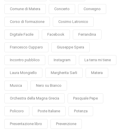
Comune di Matera
Concerto
Convegno
Corso di formazione
Cosimo Latronico
Digitale Facile
Facebook
Ferrandina
Francesco Cupparo
Giuseppe Spera
Incontro pubblico
Instagram
La terra mi tiene
Laura Mongiello
Margherita Sarli
Matera
Musica
Nero su Bianco
Orchestra della Magna Grecia
Pasquale Pepe
Policoro
Poste Italiane
Potenza
Presentazione libro
Prevenzione