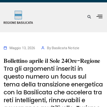
Maggio 13, 2026
By
Basilicata Notizie
𝐁𝐨𝐥𝐥𝐞𝐭𝐭𝐢𝐧𝐨 𝐚𝐩𝐫𝐢𝐥𝐞 𝐢𝐥 𝐒𝐨𝐥𝐞 𝟐𝟒𝐎𝐫𝐞-𝐑𝐞𝐠𝐢𝐨𝐧𝐞
Tra gli argomenti inseriti in
questo numero un focus sul
tema della transizione energetica
con la Basilicata che accelera tra
reti intelligenti, rinnovabili e