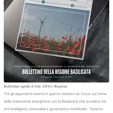
𝐁𝐨𝐥𝐥𝐞𝐭𝐭𝐢𝐧𝐨 𝐚𝐩𝐫𝐢𝐥𝐞 𝐢𝐥 𝐒𝐨𝐥𝐞 𝟐𝟒𝐎𝐫𝐞-𝐑𝐞𝐠𝐢𝐨𝐧𝐞
Tra gli argomenti inseriti in questo numero un focus sul tema
della transizione energetica con la Basilicata che accelera tra
reti intelligenti, rinnovabili e governance multilivello. Turismo