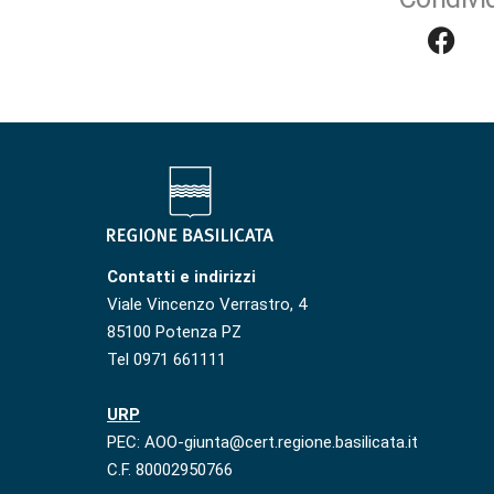
Contatti e indirizzi
Viale Vincenzo Verrastro, 4
85100 Potenza PZ
Tel 0971 661111
URP
PEC: AOO-giunta@cert.regione.basilicata.it
C.F. 80002950766