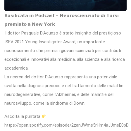
𝗕𝗮𝘀𝗶𝗹𝗶𝗰𝗮𝘁𝗮 𝗶𝗻 𝗣𝗼𝗱𝗰𝗮𝘀𝘁 – 𝗡𝗲𝘂𝗿𝗼𝘀𝗰𝗶𝗲𝗻𝘇𝗶𝗮𝘁𝗼 𝗱𝗶 𝗧𝘂𝗿𝘀𝗶
𝗽𝗿𝗲𝗺𝗶𝗮𝘁𝗼 𝗮 𝗡𝗲𝘄 𝗬𝗼𝗿𝗸
Il dottor Pasquale D’Acunzo è stato insignito del prestigioso
ISEV 2021 Young Investigator Award, un importante
riconoscimento che premia i giovani scienziati per contributi
eccezionali e innovativi alla medicina, alla scienza e alla ricerca
accademica.
La ricerca del dottor D’Acunzo rappresenta una potenziale
svolta nella diagnosi precoce e nel trattamento delle malattie
neurodegenerative, come l’Alzheimer, e delle malattie del
neurosviluppo, come la sindrome di Down.
Ascolta la puntata
https://open.spotify.com/episode/2zanJWms5rHm4aJJmeE0pD