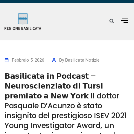
Febbraio 5, 2026
By
Basilicata Notizie
𝗕𝗮𝘀𝗶𝗹𝗶𝗰𝗮𝘁𝗮 𝗶𝗻 𝗣𝗼𝗱𝗰𝗮𝘀𝘁 –
𝗡𝗲𝘂𝗿𝗼𝘀𝗰𝗶𝗲𝗻𝘇𝗶𝗮𝘁𝗼 𝗱𝗶 𝗧𝘂𝗿𝘀𝗶
𝗽𝗿𝗲𝗺𝗶𝗮𝘁𝗼 𝗮 𝗡𝗲𝘄 𝗬𝗼𝗿𝗸 Il dottor
Pasquale D’Acunzo è stato
insignito del prestigioso ISEV 2021
Young Investigator Award, un