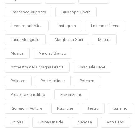
Francesco Cupparo
Giuseppe Spera
Incontro pubblico
Instagram
La terra mi tiene
Laura Mongiello
Margherita Sarli
Matera
Musica
Nero su Bianco
Orchestra della Magna Grecia
Pasquale Pepe
Policoro
Poste Italiane
Potenza
Presentazione libro
Prevenzione
Rionero in Vulture
Rubriche
teatro
turismo
Unibas
Unibas Inside
Venosa
Vito Bardi