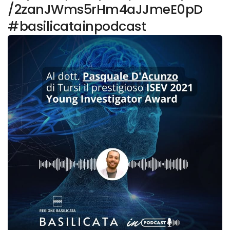
/2zanJWms5rHm4aJJmeE0pD
#basilicatainpodcast