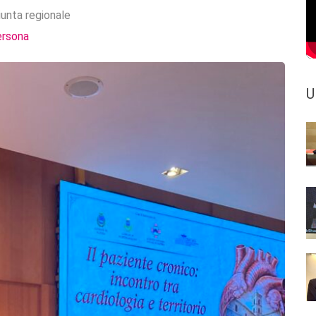
iunta regionale
ersona
U