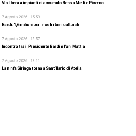
Via libera a impianti di accumulo Bess a Melfi e Picerno
7 Agosto 2026 - 15:59
Bardi: 1,6 milioni per i nostri beni culturali
7 Agosto 2026 - 13:57
Incontro tra il Presidente Bardi e l’on. Mattia
7 Agosto 2026 - 13:11
La ninfa Siringa torna a Sant’Ilario di Atella