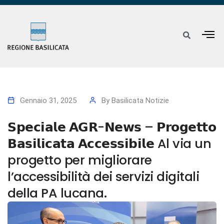
Gennaio 31, 2025
By
Basilicata Notizie
𝗦𝗽𝗲𝗰𝗶𝗮𝗹𝗲 𝗔𝗚𝗥-𝗡𝗲𝘄𝘀 – 𝗣𝗿𝗼𝗴𝗲𝘁𝘁𝗼
𝗕𝗮𝘀𝗶𝗹𝗶𝗰𝗮𝘁𝗮 𝗔𝗰𝗰𝗲𝘀𝘀𝗶𝗯𝗶𝗹𝗲 Al via un
progetto per migliorare
l’accessibilità dei servizi digitali
della PA lucana.