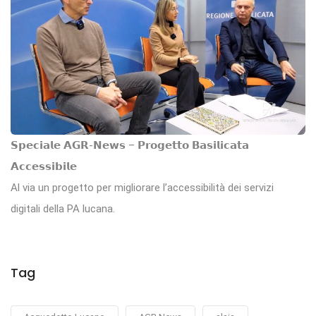
𝗦𝗽𝗲𝗰𝗶𝗮𝗹𝗲 𝗔𝗚𝗥-𝗡𝗲𝘄𝘀 – 𝗣𝗿𝗼𝗴𝗲𝘁𝘁𝗼 𝗕𝗮𝘀𝗶𝗹𝗶𝗰𝗮𝘁𝗮
𝗔𝗰𝗰𝗲𝘀𝘀𝗶𝗯𝗶𝗹𝗲
Al via un progetto per migliorare l’accessibilità dei servizi
digitali della PA lucana.
Tag