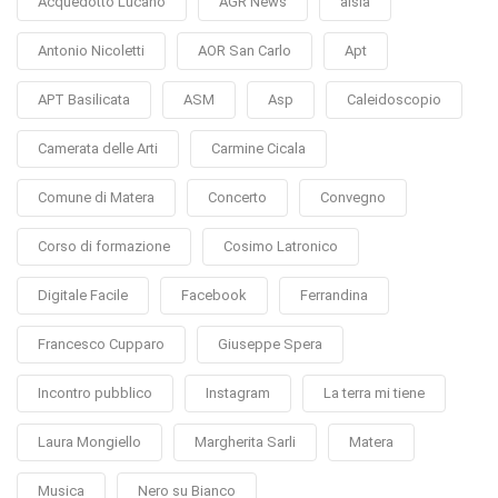
Acquedotto Lucano
AGR News
alsia
Antonio Nicoletti
AOR San Carlo
Apt
APT Basilicata
ASM
Asp
Caleidoscopio
Camerata delle Arti
Carmine Cicala
Comune di Matera
Concerto
Convegno
Corso di formazione
Cosimo Latronico
Digitale Facile
Facebook
Ferrandina
Francesco Cupparo
Giuseppe Spera
Incontro pubblico
Instagram
La terra mi tiene
Laura Mongiello
Margherita Sarli
Matera
Musica
Nero su Bianco