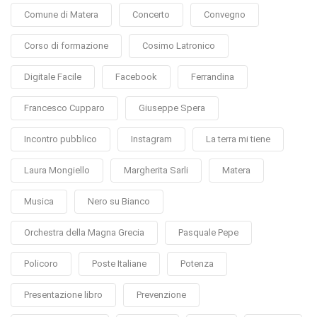
Comune di Matera
Concerto
Convegno
Corso di formazione
Cosimo Latronico
Digitale Facile
Facebook
Ferrandina
Francesco Cupparo
Giuseppe Spera
Incontro pubblico
Instagram
La terra mi tiene
Laura Mongiello
Margherita Sarli
Matera
Musica
Nero su Bianco
Orchestra della Magna Grecia
Pasquale Pepe
Policoro
Poste Italiane
Potenza
Presentazione libro
Prevenzione