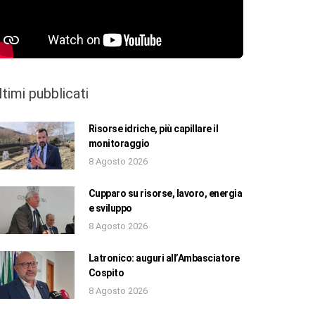
ltimi pubblicati
Risorse idriche, più capillare il
monitoraggio
8 Agosto 2026
Cupparo su risorse, lavoro, energia
e sviluppo
8 Agosto 2026
Latronico: auguri all’Ambasciatore
Cospito
8 Agosto 2026