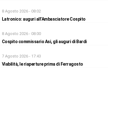
8 Agosto 2026 - 08:02
Latronico: auguri all’Ambasciatore Cospito
8 Agosto 2026 - 08:00
Cospito commissario Asi, gli auguri di Bardi
7 Agosto 2026 - 17:43
Viabilità, le riaperture prima di Ferragosto