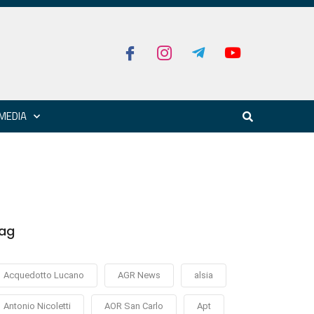
MEDIA
ag
Acquedotto Lucano
AGR News
alsia
Antonio Nicoletti
AOR San Carlo
Apt