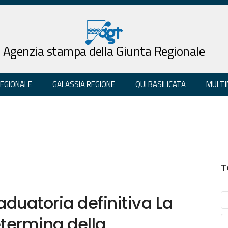
Agenzia stampa della Giunta Regionale
REGIONALE
GALASSIA REGIONE
QUI BASILICATA
MULTI
T
aduatoria definitiva La
etermina della