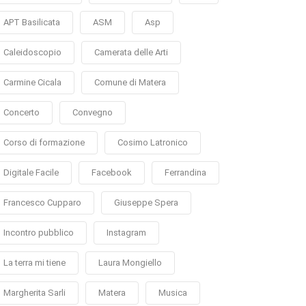
APT Basilicata
ASM
Asp
Caleidoscopio
Camerata delle Arti
Carmine Cicala
Comune di Matera
Concerto
Convegno
Corso di formazione
Cosimo Latronico
Digitale Facile
Facebook
Ferrandina
Francesco Cupparo
Giuseppe Spera
Incontro pubblico
Instagram
La terra mi tiene
Laura Mongiello
Margherita Sarli
Matera
Musica