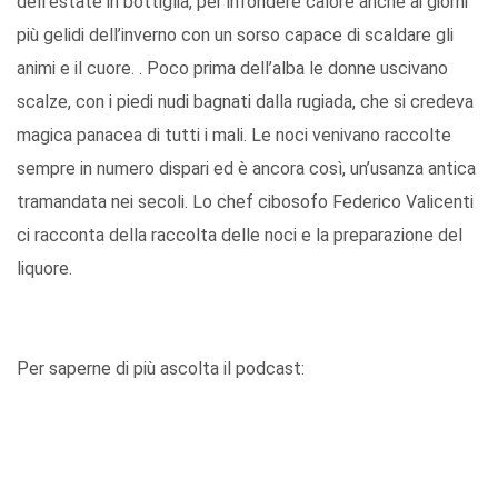
dell’estate in bottiglia, per infondere calore anche ai giorni
più gelidi dell’inverno con un sorso capace di scaldare gli
animi e il cuore. . Poco prima dell’alba le donne uscivano
scalze, con i piedi nudi bagnati dalla rugiada, che si credeva
magica panacea di tutti i mali. Le noci venivano raccolte
sempre in numero dispari ed è ancora così, un’usanza antica
tramandata nei secoli. Lo chef cibosofo Federico Valicenti
ci racconta della raccolta delle noci e la preparazione del
liquore.
Per saperne di più ascolta il podcast: