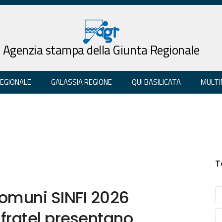
Agenzia stampa della Giunta Regionale
REGIONALE
GALASSIA REGIONE
QUI BASILICATA
MULTI
T
Comuni SINFI 2026
nfratel presentano