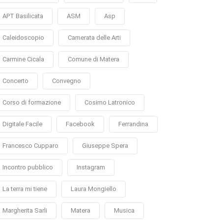
APT Basilicata
ASM
Asp
Caleidoscopio
Camerata delle Arti
Carmine Cicala
Comune di Matera
Concerto
Convegno
Corso di formazione
Cosimo Latronico
Digitale Facile
Facebook
Ferrandina
Francesco Cupparo
Giuseppe Spera
Incontro pubblico
Instagram
La terra mi tiene
Laura Mongiello
Margherita Sarli
Matera
Musica