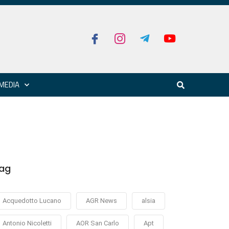
MEDIA
ag
Acquedotto Lucano
AGR News
alsia
Antonio Nicoletti
AOR San Carlo
Apt