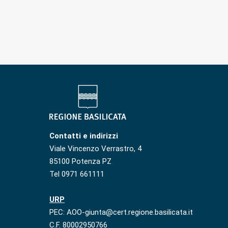
Contatti e indirizzi
Viale Vincenzo Verrastro, 4
85100 Potenza PZ
Tel 0971 661111
URP
PEC: AOO-giunta@cert.regione.basilicata.it
C.F. 80002950766