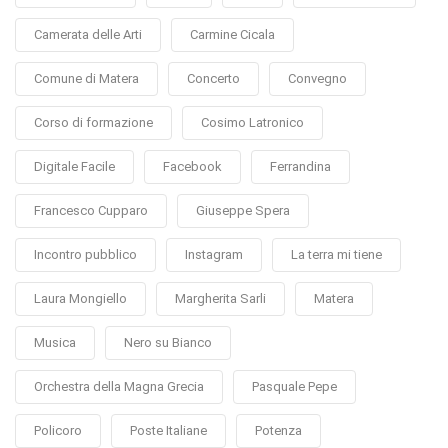
Camerata delle Arti
Carmine Cicala
Comune di Matera
Concerto
Convegno
Corso di formazione
Cosimo Latronico
Digitale Facile
Facebook
Ferrandina
Francesco Cupparo
Giuseppe Spera
Incontro pubblico
Instagram
La terra mi tiene
Laura Mongiello
Margherita Sarli
Matera
Musica
Nero su Bianco
Orchestra della Magna Grecia
Pasquale Pepe
Policoro
Poste Italiane
Potenza