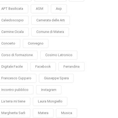
APT Basilicata
ASM
Asp
Caleidoscopio
Camerata delle Arti
Carmine Cicala
Comune di Matera
Concerto
Convegno
Corso di formazione
Cosimo Latronico
Digitale Facile
Facebook
Ferrandina
Francesco Cupparo
Giuseppe Spera
Incontro pubblico
Instagram
La terra mi tiene
Laura Mongiello
Margherita Sarli
Matera
Musica