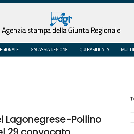
Agenzia stampa della Giunta Regionale
REGIONALE
GALASSIA REGIONE
QUI BASILICATA
MULTI
T
el Lagonegrese-Pollino
del 29 convocato